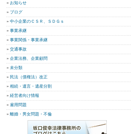
お知らせ
ブログ
中小企業のＣＳＲ、ＳＤＧｓ
事業承継
事業関係・事業承継
交通事故
企業法務、企業顧問
未分類
民法（債権法）改正
相続・遺言・遺産分割
経営者向け情報
雇用問題
離婚・男女問題・不倫